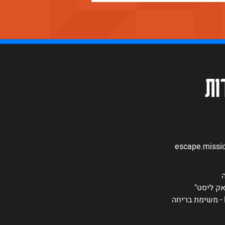
ות
escape.miss
אק ליסט"